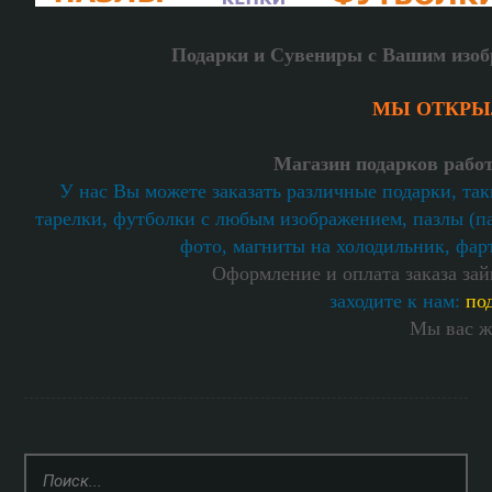
Подарки и Сувениры с Вашим изо
МЫ ОТКРЫЛ
Магазин подарков работ
У нас Вы можете заказать различные подарки, та
тарелки, футболки с любым изображением, пазлы (п
фото, магниты на холодильник, фар
Оформление и оплата заказа за
заходите к нам:
по
Мы вас ж