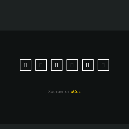
Хостинг от
uCoz