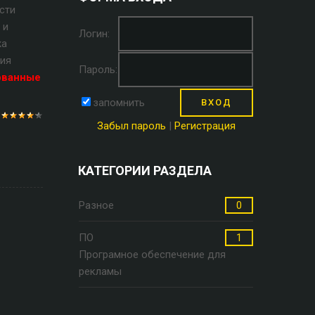
сти
 и
Логин:
жа
ция
Пароль:
ованные
запомнить
Забыл пароль
|
Регистрация
КАТЕГОРИИ РАЗДЕЛА
Разное
0
ПО
1
Програмное обеспечение для
рекламы