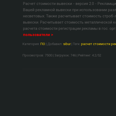
Расчет стоимости вывески - версия 2.0 - Реклам
Вашей рекламной вывески при использовании разл
несветовых. Также расчитывает стоимость строб-л
вывески. Расчитывает стоимость металлической ко
расчета стоимости регистрации рекламы в гос. орг
пользователи >
Категория
:
ПО
|
Добавил
:
sibur
|
Теги
:
расчет стоимости р
Просмотров
:
7500
|
Загрузок
:
746
|
Рейтинг
:
4.2
/
52