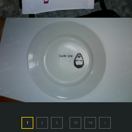
...
1
2
3
13
14
»