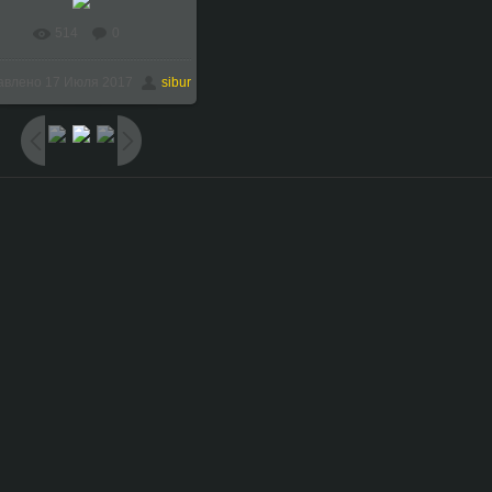
514
0
В реальном размере
авлено
17 Июля 2017
sibur
1024x768
/ 100.0Kb