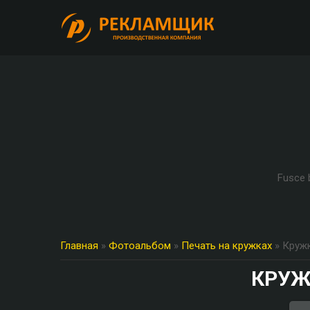
Fusce b
Главная
»
Фотоальбом
»
Печать на кружках
» Круж
КРУЖ