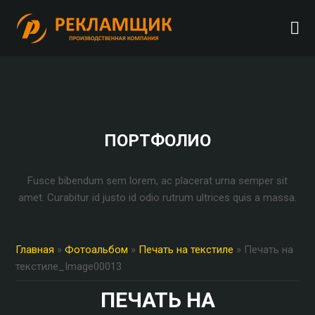
ПОРТФОЛИО
Fusce bibendum sem lorem, ac placerat urna semper sit
amet. Curabitur id justo id odio rutrum ultrices quis a massa.
Главная
»
Фотоальбом
»
Печать на текстиле
» Печать на
текстиле_Image00013
ПЕЧАТЬ НА