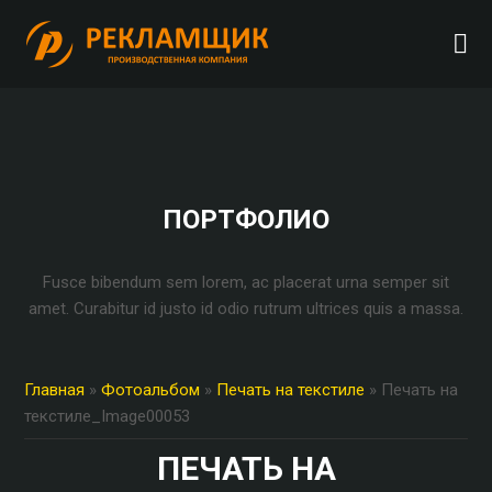
ПОРТФОЛИО
Fusce bibendum sem lorem, ac placerat urna semper sit
amet. Curabitur id justo id odio rutrum ultrices quis a massa.
Главная
»
Фотоальбом
»
Печать на текстиле
» Печать на
текстиле_Image00053
ПЕЧАТЬ НА