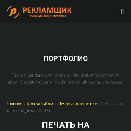
ПОРТФОЛИО
Fusce bibendum sem lorem, ac placerat urna semper sit
amet. Curabitur id justo id odio rutrum ultrices quis a massa.
Главная
»
Фотоальбом
»
Печать на текстиле
» Печать на
текстиле_Image00071
ПЕЧАТЬ НА