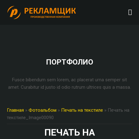
ПОРТФОЛИО
Fusce bibendum sem lorem, ac placerat urna semper sit
amet. Curabitur id justo id odio rutrum ultrices quis a massa.
Главная
»
Фотоальбом
»
Печать на текстиле
» Печать на
текстиле_Image00090
ПЕЧАТЬ НА