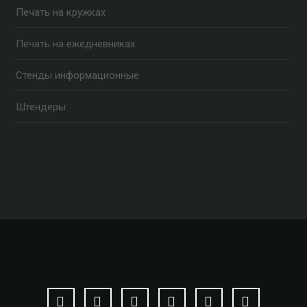
Печать на кружках
Печать на ежедневниках
Стенды информационные
Штендеры