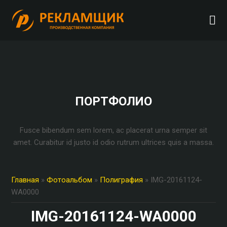
ПОРТФОЛИО
Fusce bibendum sem lorem, ac placerat urna semper sit
amet. Curabitur id justo id odio rutrum ultrices quis a massa.
Главная
»
Фотоальбом
»
Полиграфия
» IMG-20161124-
WA0000
IMG-20161124-WA0000