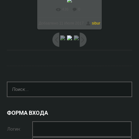
436
0
В реальном размере
Добавлено
11 Июля 2017
sibur
1024x759
/ 135.5Kb
ФОРМА ВХОДА
Логин: