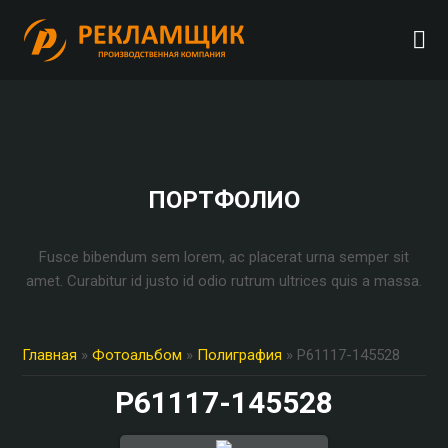
ПОРТФОЛИО
Fusce bibendum sem lorem, ac placerat urna semper sit
amet. Curabitur id justo id odio rutrum ultrices quis a massa.
Главная
»
Фотоальбом
»
Полиграфия
» P61117-145528
P61117-145528