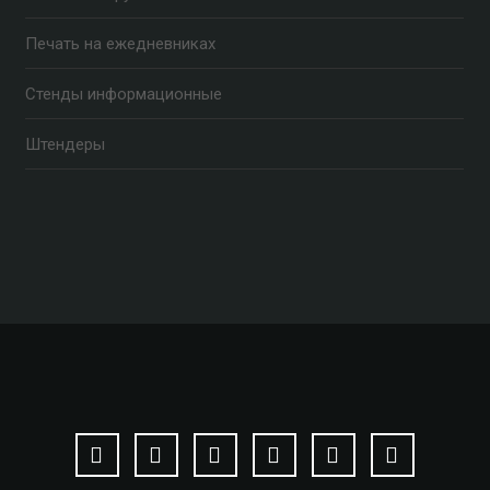
Печать на ежедневниках
Стенды информационные
Штендеры