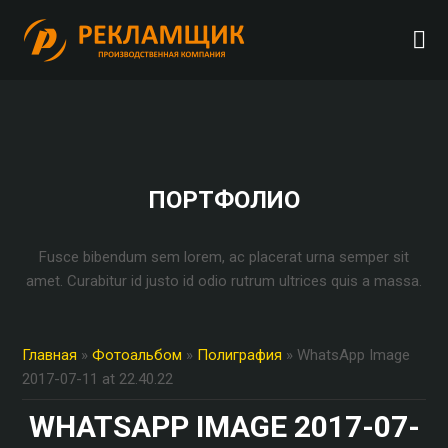
ПОРТФОЛИО
Fusce bibendum sem lorem, ac placerat urna semper sit
amet. Curabitur id justo id odio rutrum ultrices quis a massa.
Главная
»
Фотоальбом
»
Полиграфия
» WhatsApp Image
2017-07-11 at 22.40.22
WHATSAPP IMAGE 2017-07-