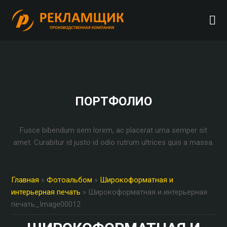
ПОРТФОЛИО
Fusce bibendum sem lorem, ac placerat urna semper sit
amet. Curabitur id justo id odio rutrum ultrices quis a massa.
Главная
»
Фотоальбом
»
Широкоформатная и
интерьерная печать
» Широкоформатная и интерьерная
печать_Image00012