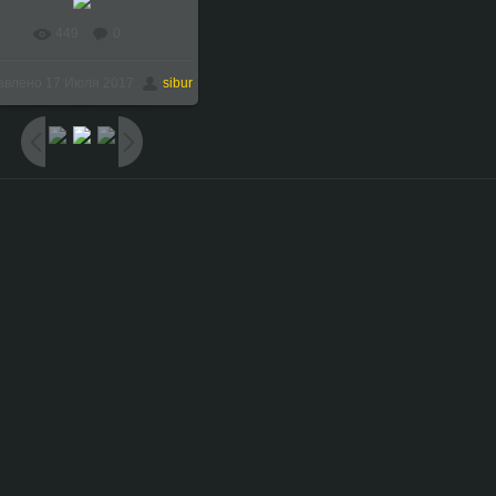
449
0
В реальном размере
авлено
17 Июля 2017
sibur
768x1024
/ 179.4Kb