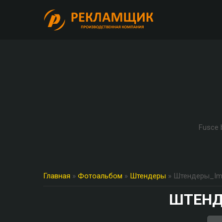
Fusce b
Главная
»
Фотоальбом
»
Штендеры
» Штендеры_Im
ШТЕНД