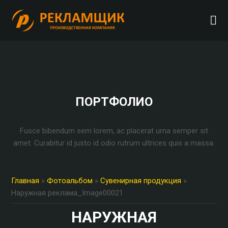
ПОРТФОЛИО
Fusce bibendum sem lorem, ac placerat urna semper sit
amet. Curabitur id justo id odio rutrum ultrices quis a massa.
Главная
»
Фотоальбом
»
Сувенирная продукция
»
Наружная реклама_Image00021
НАРУЖНАЯ