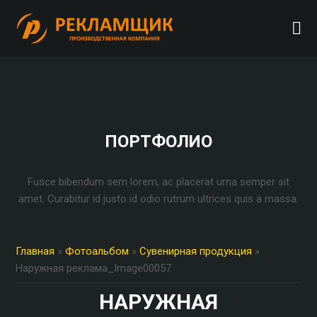
ПОРТФОЛИО
Fusce bibendum sem lorem, ac placerat urna semper sit
amet. Curabitur id justo id odio rutrum ultrices quis a massa.
Главная
»
Фотоальбом
»
Сувенирная продукция
»
Наружная реклама_Image00057
НАРУЖНАЯ