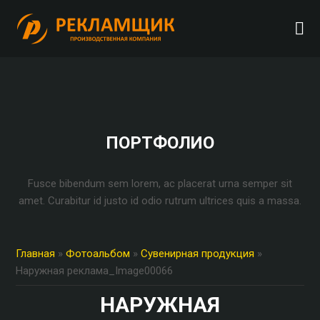
ПОРТФОЛИО
Fusce bibendum sem lorem, ac placerat urna semper sit
amet. Curabitur id justo id odio rutrum ultrices quis a massa.
Главная
»
Фотоальбом
»
Сувенирная продукция
»
Наружная реклама_Image00066
НАРУЖНАЯ