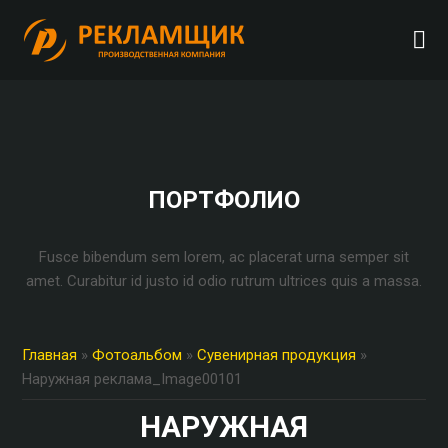
ПОРТФОЛИО
Fusce bibendum sem lorem, ac placerat urna semper sit
amet. Curabitur id justo id odio rutrum ultrices quis a massa.
Главная
»
Фотоальбом
»
Сувенирная продукция
»
Наружная реклама_Image00101
НАРУЖНАЯ