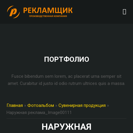
ПОРТФОЛИО
Fusce bibendum sem lorem, ac placerat urna semper sit
amet. Curabitur id justo id odio rutrum ultrices quis a massa.
Главная
»
Фотоальбом
»
Сувенирная продукция
»
Наружная реклама_Image00111
НАРУЖНАЯ