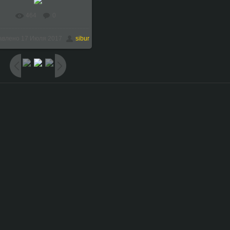
464
0
В реальном размере
авлено
17 Июля 2017
sibur
1024x768
/ 154.5Kb