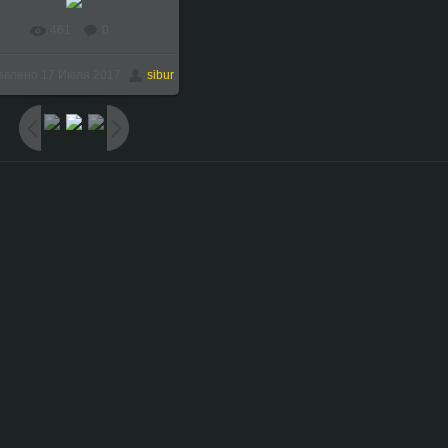
461
0
В реальном размере
авлено
17 Июля 2017
sibur
1024x768
/ 141.7Kb