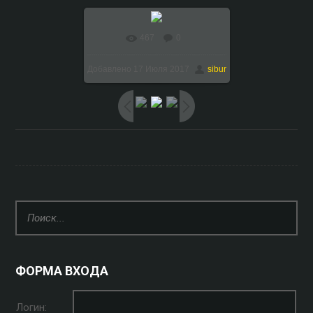
467
0
В реальном размере
Добавлено
17 Июля 2017
sibur
1024x768
/ 214.4Kb
ФОРМА ВХОДА
Логин: