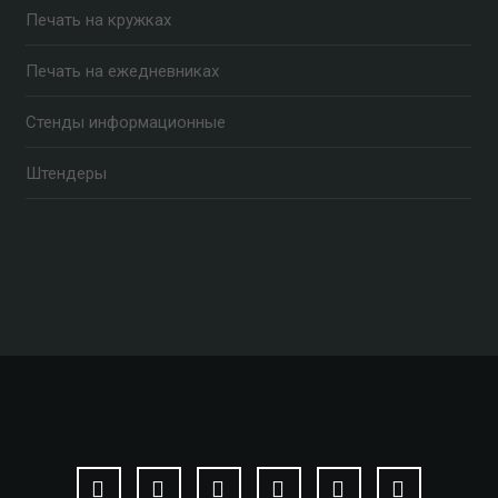
Печать на кружках
Печать на ежедневниках
Стенды информационные
Штендеры