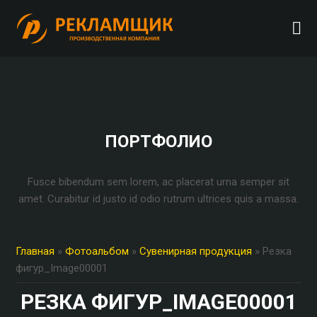
ПОРТФОЛИО
Fusce bibendum sem lorem, ac placerat urna semper sit
amet. Curabitur id justo id odio rutrum ultrices quis a massa.
Главная
»
Фотоальбом
»
Сувенирная продукция
» Резка
фигур_Image00001
РЕЗКА ФИГУР_IMAGE00001