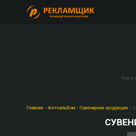
Fusce b
Главная
»
Фотоальбом
»
Сувенирная продукция
» С
СУВЕН