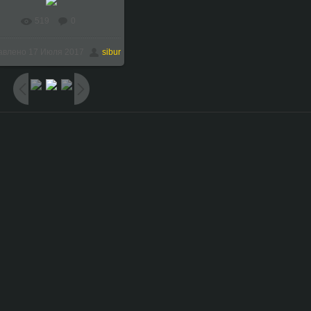
519
0
В реальном размере
авлено
17 Июля 2017
sibur
1024x768
/ 133.6Kb