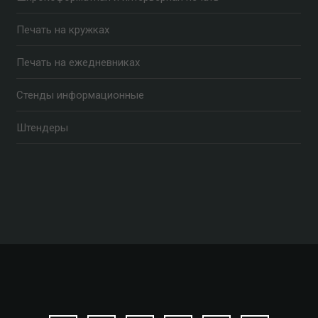
Печать на кружках
Печать на ежедневниках
Стенды информационные
Штендеры