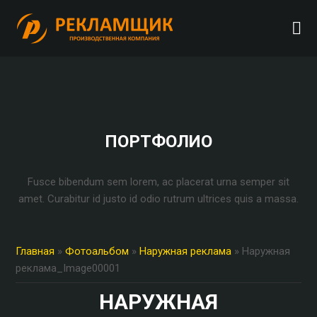
ПОРТФОЛИО
Fusce bibendum sem lorem, ac placerat urna semper sit
amet. Curabitur id justo id odio rutrum ultrices quis a massa.
Главная
»
Фотоальбом
»
Наружная реклама
» Наружная
реклама_Image00001
НАРУЖНАЯ