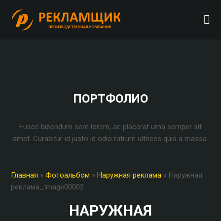
ПОРТФОЛИО
Fusce bibendum sem lorem, ac placerat urna semper sit
amet. Curabitur id justo id odio rutrum ultrices quis a massa.
Главная
»
Фотоальбом
»
Наружная реклама
» Наружная
реклама_Image00002
НАРУЖНАЯ