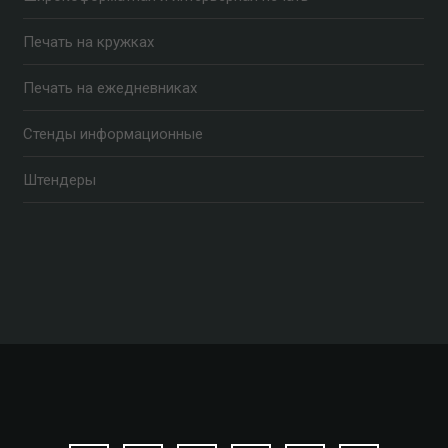
Печать на кружках
Печать на ежедневниках
Стенды информационные
Штендеры