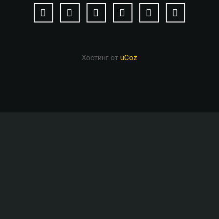
Хостинг от
uCoz