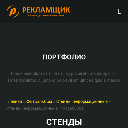
ПОРТФОЛИО
Fusce bibendum sem lorem, ac placerat urna semper sit
amet. Curabitur id justo id odio rutrum ultrices quis a massa.
Главная
»
Фотоальбом
»
Стенды информационные
»
Стенды информационные_Image00001
СТЕНДЫ