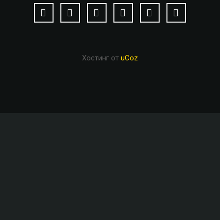
Хостинг от
uCoz