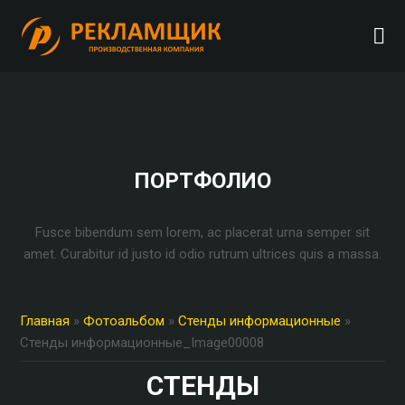
ПОРТФОЛИО
Fusce bibendum sem lorem, ac placerat urna semper sit
amet. Curabitur id justo id odio rutrum ultrices quis a massa.
Главная
»
Фотоальбом
»
Стенды информационные
»
Стенды информационные_Image00008
СТЕНДЫ