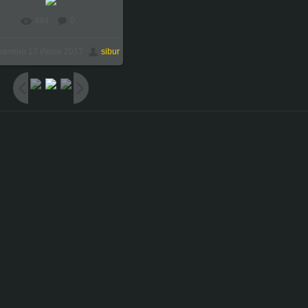
494
0
В реальном размере
авлено
17 Июля 2017
sibur
1024x768
/ 175.7Kb