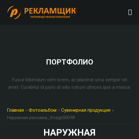
ПОРТФОЛИО
Fusce bibendum sem lorem, ac placerat urna semper sit
amet. Curabitur id justo id odio rutrum ultrices quis a massa.
Главная
»
Фотоальбом
»
Сувенирная продукция
»
Наружная реклама_Image00049
НАРУЖНАЯ